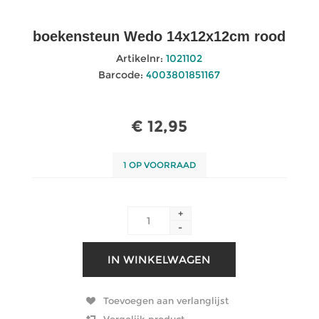
boekensteun Wedo 14x12x12cm rood
Artikelnr:
1021102
Barcode:
4003801851167
€ 12,95
1 OP VOORRAAD
+
-