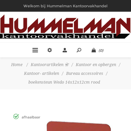
Welkom bij Hummelman Kantoorvakhandel
(0)
Home
/
Kantoorartikelen 📇
/
Kantoor en opbergen
/
Kantoor- artikelen
/
Bureau accessoires
/
boekensteun Wedo 14x12x12cm rood
afhaalbaar