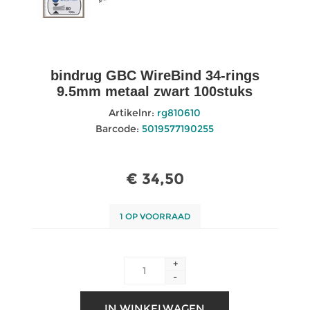
bindrug GBC WireBind 34-rings
9.5mm metaal zwart 100stuks
Artikelnr:
rg810610
Barcode:
5019577190255
€ 34,50
1 OP VOORRAAD
+
-