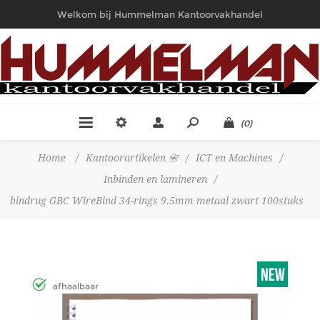
Welkom bij Hummelman Kantoorvakhandel
(0)
Home
/
Kantoorartikelen 📇
/
ICT en Machines
/
Inbinden en lamineren
/
bindrug GBC WireBind 34-rings 9.5mm metaal zwart 100stuks
afhaalbaar