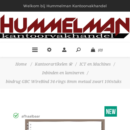
Welkom bij Hummelman Kantoorvakhandel
(0)
Home
/
Kantoorartikelen 📇
/
ICT en Machines
/
Inbinden en lamineren
/
bindrug GBC WireBind 34-rings 8mm metaal zwart 100stuks
afhaalbaar