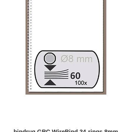
bindrug GBC WireBind 34-rings 8mm