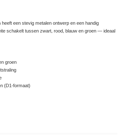
n
heeft een stevig metalen ontwerp en een handig
e schakelt tussen zwart, rood, blauw en groen — ideaal
 en groen
tstraling
e
en (D1‑formaat)