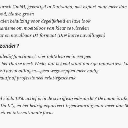
rsch GmbH, gevestigd in Duitsland, met export naar meer dan 
od, blauw, groen
en behuizing voor degelijkheid en luxe look
anisme om moeiteloos van kleur te wisselen
ar en navulbaar D1‑formaat (DIN korte navullingen)
jzonder?
ledig functioneel: vier inktkleuren in één pen
 het Duitse merk Wedo, dat bekend staat om zijn innovatieve 
kzij navulvullingen—geen wegwerppen meer nodig
deautje of professioneel relatiegeschenk
l sinds 1950 actief is in de schrijfwarenbranche? De naam is af
o It”), en het bedrijf exporteert tegenwoordig naar meer dan 
eit en internationale focus