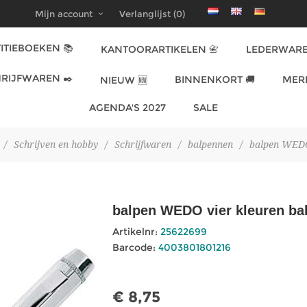
Mijn account
Verlanglijst
(0)
ITIEBOEKEN 📚
KANTOORARTIKELEN 📇
LEDERWARE
RIJFWAREN ✒️
BINNENKORT 🚚
MER
NIEUW 🆕
AGENDA'S 2027
SALE
/
Schrijven en hobby
/
Schrijfwaren
/
balpennen
/
balpen WEDO
balpen WEDO vier kleuren ba
Artikelnr:
25622699
Barcode:
4003801801216
€ 8,75