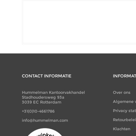
CONTACT INFORMATIE
INFORMAT
Hummelman Kantoorvakhandel
Over ons
Stadhoudersweg 93a
Algemene 
3039 EC Rotterdam
Privacy st
+31(0)10-4661786
Retourbele
info@hummelman.com
Klachten