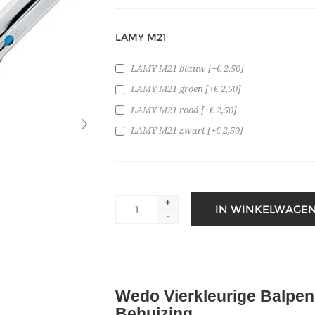
LAMY M21
LAMY M21 blauw [+€ 2,50]
LAMY M21 groen [+€ 2,50]
LAMY M21 rood [+€ 2,50]
LAMY M21 zwart [+€ 2,50]
+
-
Wedo Vierkleurige Balpe
Behuizing