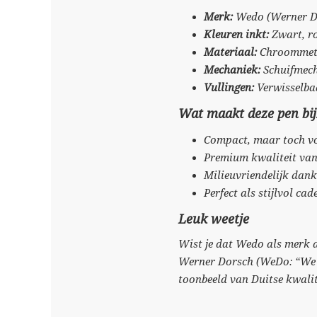
Merk:
Wedo (Werner Do
Kleuren inkt:
Zwart, ro
Materiaal:
Chroommetal
Mechaniek:
Schuifmech
Vullingen:
Verwisselba
Wat maakt deze pen bi
Compact, maar toch vol
Premium kwaliteit van
Milieuvriendelijk dan
Perfect als stijlvol ca
Leuk weetje
Wist je dat Wedo als merk a
Werner Dorsch (WeDo: “We D
toonbeeld van Duitse kwalit