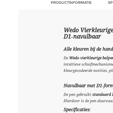
PRODUCTINFORMATIE
SP
Wedo Vierkleurig
D1‑navulbaar
Alle kleuren bij de han
De
Wedo vierkleurige balpe
intuïtieve schuifmechanism
kleurgecodeerde notities, p
Navulbaar met D1‑form
De pen gebruikt
standaard 
Hierdoor is de pen duurzaa
Specificaties: