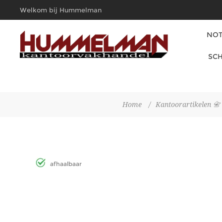
Welkom bij Hummelman
Kantoorvakhandel
NOT
SCH
Home
/
Kantoorartikelen 📇
afhaalbaar