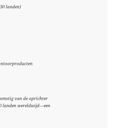
30 landen)
kantoorproducten
komstig van de oprichter
30 landen wereldwijd—een