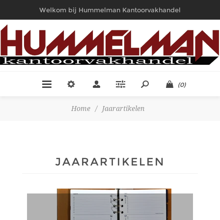
Welkom bij Hummelman Kantoorvakhandel
(0)
Home
/
Jaarartikelen
JAARARTIKELEN