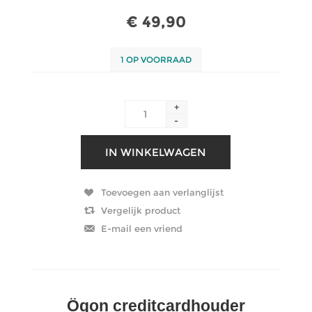
€ 49,90
1 OP VOORRAAD
+
-
Ögon creditcardhouder