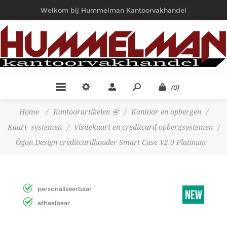
Welkom bij Hummelman Kantoorvakhandel
(0)
Home
/
Kantoorartikelen 📇
/
Kantoor en opbergen
/
Kaart- systemen
/
Visitekaart en creditcard opbergsystemen
/
Ögon Design creditcardhouder Smart Case V2.0 Platinum
personaliseerbaar
afhaalbaar