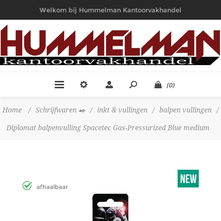
Welkom bij Hummelman Kantoorvakhandel
(0)
Home
/
Schrijfwaren ✒️
/
inkt & vullingen
/
balpen vullingen
/
Diplomat balpenvulling Spacetec Gas-Pressurized Blue medium
afhaalbaar