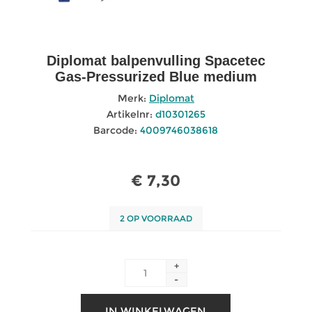
Diplomat balpenvulling Spacetec
Gas-Pressurized Blue medium
Merk:
Diplomat
Artikelnr:
d10301265
Barcode:
4009746038618
€ 7,30
2 OP VOORRAAD
+
-