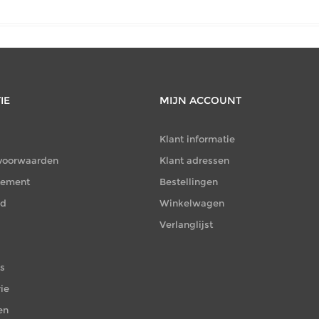
IE
MIJN ACCOUNT
Klant informatie
voorwaarden
Klant adressen
atement
Bestellingen
id
Winkelwagen
Verlanglijst
es
ie
en