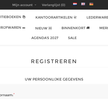
Mijn account
Verlanglijst
(0)
ITIEBOEKEN 📚
KANTOORARTIKELEN 📇
LEDERWARE
RIJFWAREN ✒️
BINNENKORT 🚚
MER
NIEUW 🆕
AGENDA'S 2027
SALE
REGISTREREN
UW PERSOONLIJKE GEGEVENS
*
ornaam: