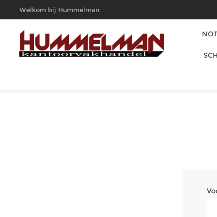
Welkom bij Hummelman
Kantoorvakhandel
NOT
SCH
Vo