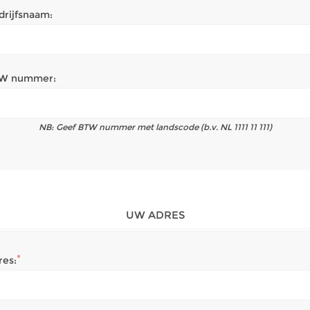
drijfsnaam:
W nummer:
NB: Geef BTW nummer met landscode (b.v. NL 1111 11 111)
UW ADRES
*
res: