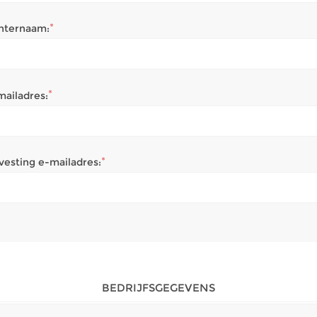
*
hternaam:
*
mailadres:
*
vesting e-mailadres:
BEDRIJFSGEGEVENS