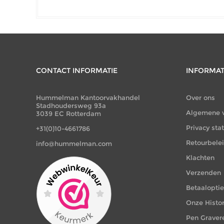
CONTACT INFORMATIE
INFORMAT
Hummelman Kantoorvakhandel
Over ons
Stadhoudersweg 93a
Algemene 
3039 EC Rotterdam
Privacy st
+31(0)10-4661786
Retourbele
info@hummelman.com
Klachten
Verzenden
Betaalopti
Onze Histor
Pen Graver