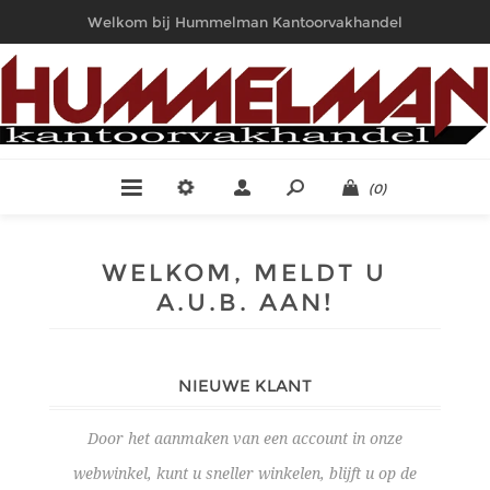
Welkom bij Hummelman Kantoorvakhandel
(0)
WELKOM, MELDT U
A.U.B. AAN!
NIEUWE KLANT
Door het aanmaken van een account in onze
webwinkel, kunt u sneller winkelen, blijft u op de