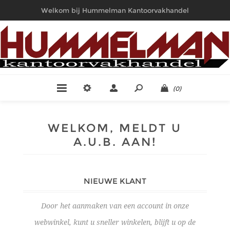
Welkom bij Hummelman Kantoorvakhandel
(0)
WELKOM, MELDT U
A.U.B. AAN!
NIEUWE KLANT
Door het aanmaken van een account in onze
webwinkel, kunt u sneller winkelen, blijft u op de