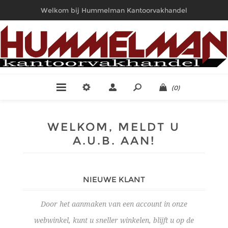
Welkom bij Hummelman Kantoorvakhandel
(0)
WELKOM, MELDT U
A.U.B. AAN!
NIEUWE KLANT
Door het aanmaken van een account in onze
webwinkel, kunt u sneller winkelen, blijft u op de